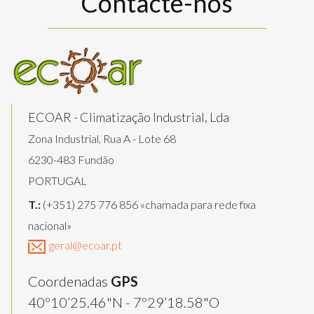
Contacte-nos
ECOAR - Climatização Industrial, Lda
Zona Industrial, Rua A - Lote 68
6230-483 Fundão
PORTUGAL
T.:
(+351) 275 776 856 «chamada para rede fixa
nacional»
geral@ecoar.pt
Coordenadas
GPS
40º10’25.46"N - 7º29’18.58"O