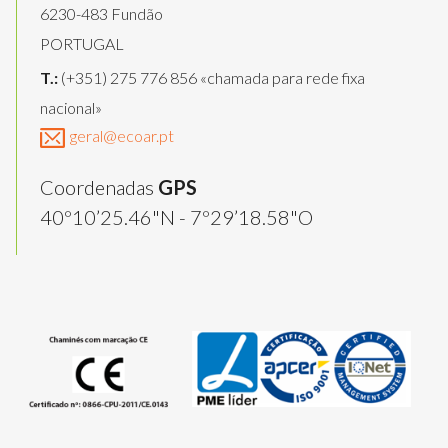
6230-483 Fundão
PORTUGAL
T.:
(+351) 275 776 856 «chamada para rede fixa
nacional»
geral@ecoar.pt
Coordenadas
GPS
40º10’25.46"N - 7º29’18.58"O