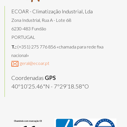
ECOAR - Climatização Industrial, Lda
Zona Industrial, Rua A - Lote 68
6230-483 Fundão
PORTUGAL
T.:
(+351) 275 776 856 «chamada para rede fixa
nacional»
geral@ecoar.pt
Coordenadas
GPS
40º10’25.46"N - 7º29’18.58"O