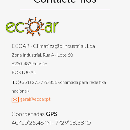
ECOAR - Climatização Industrial, Lda
Zona Industrial, Rua A - Lote 68
6230-483 Fundão
PORTUGAL
T.:
(+351) 275 776 856 «chamada para rede fixa
nacional»
geral@ecoar.pt
Coordenadas
GPS
40º10’25.46"N - 7º29’18.58"O