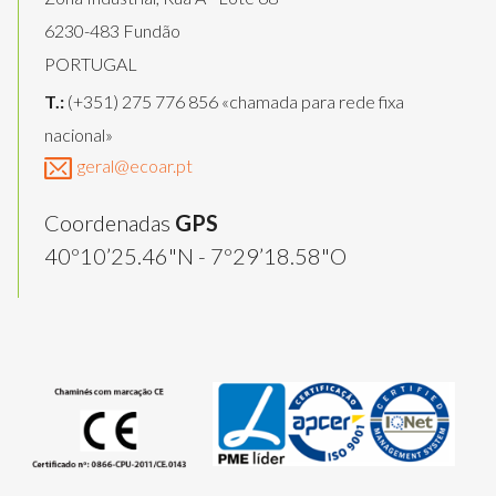
6230-483 Fundão
PORTUGAL
T.:
(+351) 275 776 856 «chamada para rede fixa
nacional»
geral@ecoar.pt
Coordenadas
GPS
40º10’25.46"N - 7º29’18.58"O