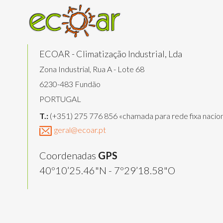
ECOAR - Climatização Industrial, Lda
Zona Industrial, Rua A - Lote 68
6230-483 Fundão
PORTUGAL
T.:
(+351) 275 776 856 «chamada para rede fixa nacion
geral@ecoar.pt
Coordenadas
GPS
40º10’25.46"N - 7º29’18.58"O