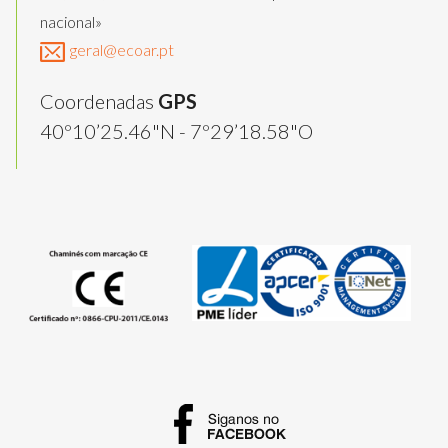
nacional»
geral@ecoar.pt
Coordenadas
GPS
40º10’25.46"N - 7º29’18.58"O